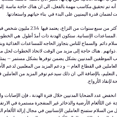
أنه تم تحقيق مكاسب مهمة بالفعل، الى ان هناك حاجة ماسة إل
 لضمان قدرة اليمنيين على البدء في بناء حياتهم واستعادتها.
بعد أكثر من سبع سنوات من النزاع، يعتمد فيها 3.4
المساعدات الإنسانية. ستكون الهدنة ذات أمدً أطول هي الخطوة 
سلام دائم والسماح للناس بتجاوز الحاجه للمساعدات الغذائية وبن
ذواتهم . هناك حاجة إلى مزيد من الوقت لاتخاذ الخطوات لحل م
ب الموظفين المدنيين بشكل يضمن توفرها بشكل مستمر – يمثلو
لعاملين في القطاع العام – و دعم المزيد من المعلمين لدعم ال
 التعليم، بالإضافة الي ان ذلك سيدعم توفر المزيد من العاملين
 لإنقاذ الأرواح.
 انخفض عدد الضحايا المدنيين خلال فترة الهدنة ، فإن الإصابات وا
جة عن اللألغام الأرضية والذخائر غير المنفجرة مستمرة في الارتفا
من السلام ستمنح العاملين الإنسانيين في مجال إزالة الألغام ال