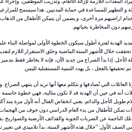
راد المعدات اللازمة لإزالة الألغام، وتدريب الموظفين، وإجراء ع
لة و التطهير للمساعدة في حماية المدنيين. هذا سيسمح للمزارعين
دام اراضيهم مرة أخرى، و يضمن أن يتمكن الأطفال من الذهاب 
سهم دون المخاطرة بحياتهم.
مديد الهدنة لفترة أطول سيكون الخطوة الأولى لمواصلة البناء ع
 تحققت خلال الأشهر الستة الماضية وخلق الاستقرار اللازم لتق
 الأجل. إذا بدأ الصراع من جديد الآن، فإنه لا يخاطر فقط بتدمي
تم تحقيقها بالفعل ، بل يهدد التنمية المستقبلية لليمن.
ا العائلات التي نٌصادفها و نتكلم معها أنها تريد أن ينتهي الصراع. 
ئلات أنه في حين أن الهدنة قد لا تكون مثالية، فهي خطوة حاسمة
م طويل الأجل والدائم. يعني انخفاض القتال أنه لأول مرة منذ أك
ت تمكن للأطفال من بدء العام الدراسي دون خوف من الهجمات،
تلك الناجمة عن الضربات الجوية والقذائف الأرضية والصواريخ. ي
ي الصف الأول: “خلال هذه الأشهر الستة، بدأ تلاميذي في تغيير