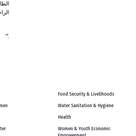
الطا
الرا
.”
Food Security & Livelihoods
emen
Water Sanitation & Hygiene
Health
ter
Women & Youth Economic
Empowerment