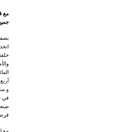
مع
ق
جميع
بصفت
اتخذ
خلقت
المائ
أربع
و سا
في ذ
فرص 
مع إق