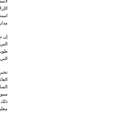
لاستي
الإزا
استخ
مدار
إن ت
التي
طويلة
التي 
تخبرن
العا
السلا
سنوا
ذلك 
معلم