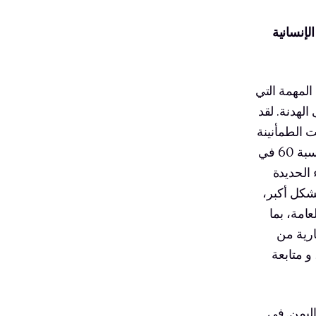
 المنظمات الإنسانية
المهمة التي
لهدنة. لقد
 الطمأنينة
والأمل للشعب اليمني. خلال الأشهر الستة الماضية، شهدنا انخفاضًا بنسبة 60 في
 الحديدة
شكل أكبر،
امة، بما
ارية من
، و متابعة
اليمن. في