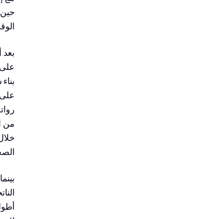
حين 
الوقت
على 
بناء 
على 
روات
من ا
خلال
الصحة
بينما
النات
أطول 