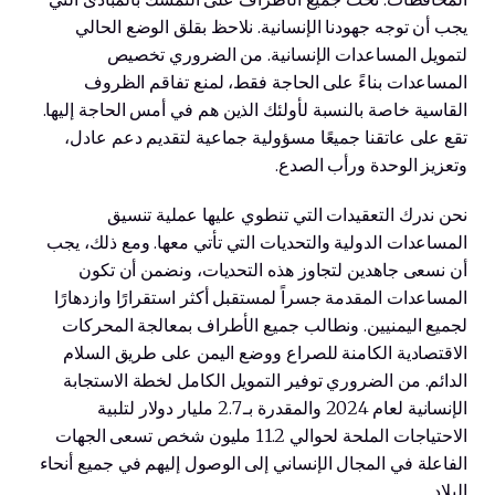
يجب أن توجه جهودنا الإنسانية. نلاحظ بقلق الوضع الحالي
لتمويل المساعدات الإنسانية. من الضروري تخصيص
المساعدات بناءً على الحاجة فقط، لمنع تفاقم الظروف
القاسية خاصة بالنسبة لأولئك الذين هم في أمس الحاجة إليها.
تقع على عاتقنا جميعًا مسؤولية جماعية لتقديم دعم عادل،
وتعزيز الوحدة ورأب الصدع.
نحن ندرك التعقيدات التي تنطوي عليها عملية تنسيق
المساعدات الدولية والتحديات التي تأتي معها. ومع ذلك، يجب
أن نسعى جاهدين لتجاوز هذه التحديات، ونضمن أن تكون
المساعدات المقدمة جسراً لمستقبل أكثر استقرارًا وازدهارًا
لجميع اليمنيين. ونطالب جميع الأطراف بمعالجة المحركات
الاقتصادية الكامنة للصراع ووضع اليمن على طريق السلام
الدائم. من الضروري توفير التمويل الكامل لخطة الاستجابة
الإنسانية لعام 2024 والمقدرة بـ 2.7 مليار دولار لتلبية
الاحتياجات الملحة لحوالي 11.2 مليون شخص تسعى الجهات
الفاعلة في المجال الإنساني إلى الوصول إليهم في جميع أنحاء
البلاد.